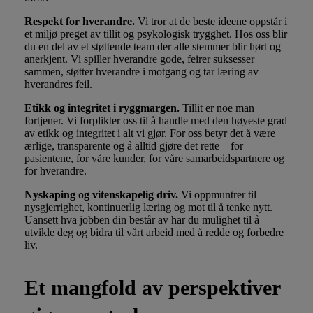
Respekt for hverandre.
Vi tror at de beste ideene oppstår i
et miljø preget av tillit og psykologisk trygghet. Hos oss blir
du en del av et støttende team der alle stemmer blir hørt og
anerkjent. Vi spiller hverandre gode, feirer suksesser
sammen, støtter hverandre i motgang og tar læring av
hverandres feil.
Etikk og integritet i ryggmargen.
Tillit er noe man
fortjener. Vi forplikter oss til å handle med den høyeste grad
av etikk og integritet i alt vi gjør. For oss betyr det å være
ærlige, transparente og å alltid gjøre det rette – for
pasientene, for våre kunder, for våre samarbeidspartnere og
for hverandre.
Nyskaping og vitenskapelig driv.
Vi oppmuntrer til
nysgjerrighet, kontinuerlig læring og mot til å tenke nytt.
Uansett hva jobben din består av har du mulighet til å
utvikle deg og
bidra til vårt arbeid med å redde og forbedre
liv.
Et mangfold av perspektiver