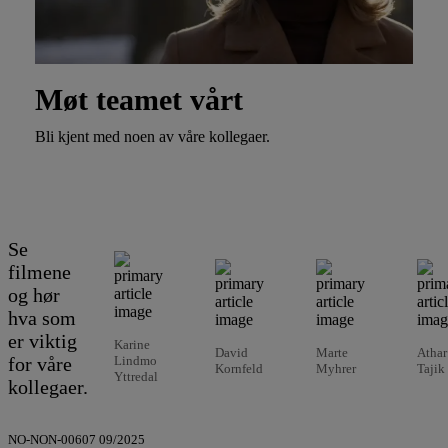
Møt teamet vårt
Bli kjent med noen av våre kollegaer.
Se
filmene
og hør
hva som
er viktig
Karine
David
Marte
Athar
for våre
Lindmo
Kornfeld
Myhrer
Tajik
Yttredal
kollegaer.
NO-NON-00607 09/2025