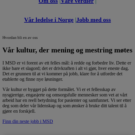
Om oss
|
Våre verdier
|
Vår ledelse i Norge
|
Jobb med o
ss
Hvordan bli en av oss
Vår kultur, der mening og mestring møtes
I MSD er vi forent av ett felles mål: å redde og forbedre liv. Dette er
ikke bare et slagord; det er drivkraften i alt vi gjør, hver eneste dag.
Det er grunnen til at vi kommer på jobb, klare for å utfordre det
etablerte og finne nye løsninger.
Vår kultur er bygget på dette formålet. Vi er et fellesskap av
nysgjerrige, engasjerte og omsorgsfulle mennesker som vet at vårt
arbeid har en reell betydning for pasienter og samfunnet. Vi ser etter
deg som deler vår lidenskap og som ønsker å bruke ditt talent til å
gjøre en forskjell.
Finn din neste jobb i MSD
Om oss