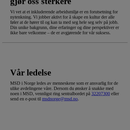
gjør oss sterkere
Vi vet at et inkluderende arbeidsmiljø er en forutsetning for
nytenkning. Vi jobber aktivt for å skape en kultur der alle
føler at de hører til og kan ta med seg hele seg selv på jobb.
Din unike bakgrunn, dine erfaringer og dine perspektiver er
ikke bare velkomne – de er avgjørende for vår suksess.
Vår ledelse
Vår ledelse
MSD i Norge ledes av menneskene som er ansvarlig for de
ulike avdelingene våre. Dersom du ønsker å snakke med
noen i MSD, vennligst ring sentralbordet på
32207300
eller
send en e-post til
msdnorge@msd.no
.