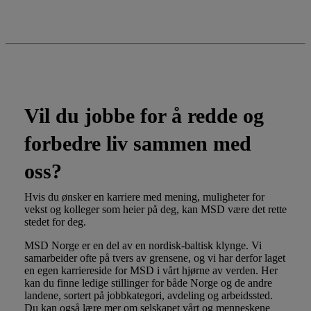
Jobb med oss
Vil du jobbe for å redde og
forbedre liv sammen med
oss?
Hvis du ønsker en karriere med mening, muligheter for
vekst og kolleger som heier på deg, kan MSD være det rette
stedet for deg.
MSD Norge er en del av en nordisk-baltisk klynge. Vi
samarbeider ofte på tvers av grensene, og vi har derfor laget
en egen karriereside for MSD i vårt hjørne av verden. Her
kan du finne ledige stillinger for både Norge og de andre
landene, sortert på jobbkategori, avdeling og arbeidssted.
Du kan også lære mer om selskapet vårt og menneskene