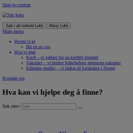
Skip to content
Søk i alt innhold
Lukk
Meny
Lukk
Main menu
Hvem vi er
Bli en av oss
Hva vi gjør
Kreft – vi jobber for en kreftfri fremtid
Vaksiner – vi bedrer folkehelsen gjennom vaksiner
Kliniske studier – vi bidrar til forskning i Norge
Kontakt oss
Hva kan vi hjelpe deg å finne?
Søk etter: